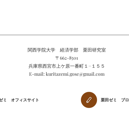
関西学院大学 経済学部 栗田研究室
〒662-8501
兵庫県西宮市上ケ原一番町１−１５５
E-mail:
kuritazemi.gose@gmail.com
田ゼミ オフィスサイト
​栗田ゼミ ブ