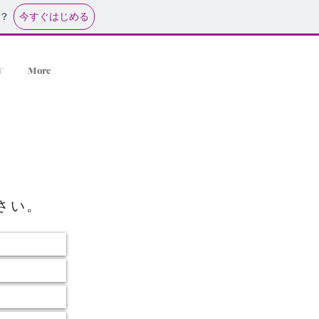
今すぐはじめる
？
T
More
さい。