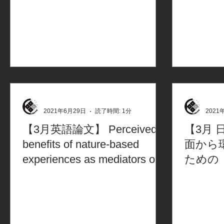
2021年6月29日
読了時間: 1分
2021
【3月英語論文】 Perceived
【3月 
benefits of nature-based
面から
experiences as mediators of
ための
connectedness with nature
の可能性
国・内
学生を