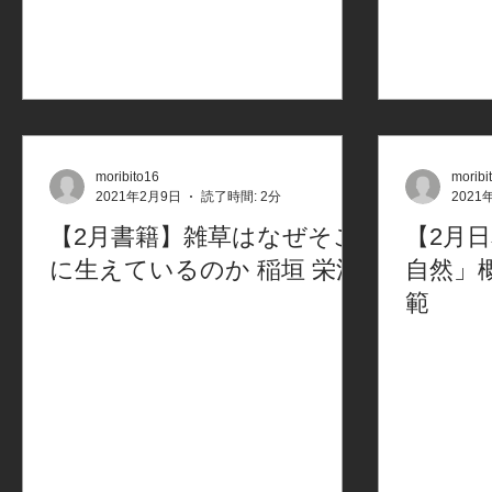
moribito16
moribi
2021年2月9日
読了時間: 2分
2021
【2月書籍】雑草はなぜそこ
【2月日
に生えているのか 稲垣 栄洋
自然」
範