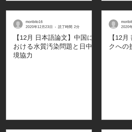
moribito16
moribi
2020年12月23日
読了時間: 2分
2020
【12月 日本語論文】中国に
【12
おける水質汚染問題と日中環
クへの
境協力