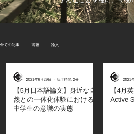
ー​学んだことを糧に、今
全ての記事
書籍
論文
2021年6月29日
読了時間: 2分
2021
【5月日本語論文】身近な自
【4月英
然との一体化体験における
Active 
中学生の意識の実態