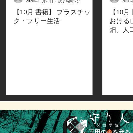
2020年11月23日
読了時間: 2分
2020
【10月 書籍】 プラスチッ
【10月
ク・フリー生活
おける
畑、人
設の再
​守り人
​関西学院
三田の
森
を守る