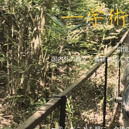
​―学
​環
国内外の論文・書籍を読ん