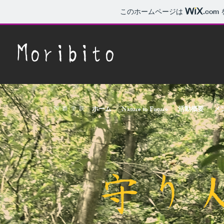
このホームページは
.com
Moribito​
ホーム
Nature to Future
活動概要
メ
​関西学院
守り