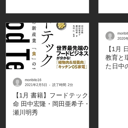
moribi
2020
【1月
教育と
た日中
一考察
moribito16
中住幸
2021年2月5日
読了時間: 2分
【1月 書籍】フードテック革
命 田中宏隆・岡田亜希子・
瀬川明秀